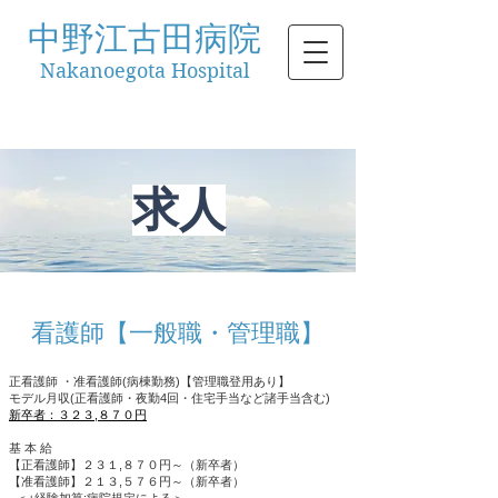
中野江古田病院
Nakanoegota Hospital
求人
看護師【一般職・管理職】
正看護師 ・准看護師(病棟勤務)【管理職登用あり】
モデル月収(正看護師・夜勤4回・住宅手当など諸手当含む)
新卒者：３２３,８７０円
基 本 給
【正看護師】２３１,８７０円～（新卒者）
【准看護師】２１３,５７６円～（新卒者）