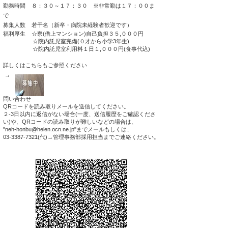
勤務時間 ８：３０～１７：３０ ※非常勤は１７：００ま
で
募集人数 若干名（新卒・病院未経験者歓迎です）
福利厚生 ☆寮(借上マンション)自己負担３５,０００円
☆院内託児室完備(０才から小学3年生)
☆院内託児室利用料１日１,０００円(食事代込)
詳しくはこちらもご参照ください
→
問い合わせ
QRコードを読み取りメールを送信してください。​
２-3日以内に返信がない場合(一度、送信履歴をご確認くださ
い)や、QRコードの読み取りが難しいなどの場合は、
"
neh-honbu@helen.ocn.ne.jp
"までメールもしくは、
03-3387-7321
(代)→管理事務部​採用担当までご連絡ください。