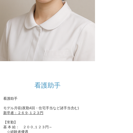
看護助手
看護助手
モデル月収(夜勤4回・住宅手当など諸手当含む)
新卒者：２６９,１２３円
【常勤】
基 本 給： ２００,１２３円～
☆経験者優遇