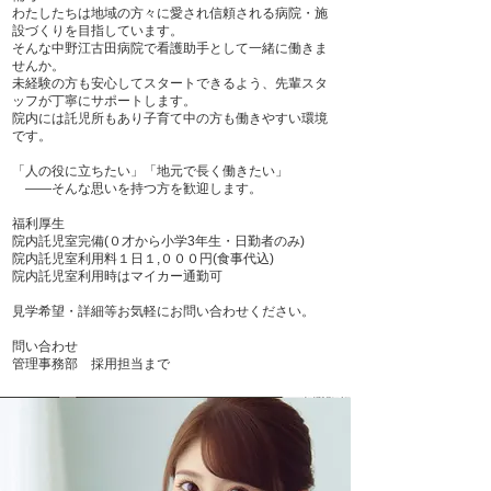
​わたしたちは地域の方々に愛され信頼される病院・施
設づくりを目指しています。
そんな中野江古田病院で看護助手として一緒に働きま
せんか。
未経験の方も安心してスタートできるよう、先輩スタ
ッフが丁寧にサポートします。
院内には託児所もあり子育て中の方も働きやすい環境
です。
「人の役に立ちたい」「地元で長く働きたい」
――そんな思いを持つ方を歓迎します。
福利厚生
院内託児室完備(０才から小学3年生・日勤者のみ)
院内託児室利用料１日１,０００円(食事代込)
院内託児室利用時はマイカー通勤可
見学希望・詳細等お気軽にお問い合わせください。
問い合わせ
管理事務部 採用担当まで