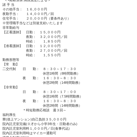
＜+経験加算:病院規定による＞
諸 手 当
その他手当： １６,０００円
夜勤手当： １４,０００円／回
住宅手当： ２０,０００円（要条件あり）
​※管理職手当などは別途支給いたします
非常勤給与
【正看護師】 日勤： １５,０００円
夜勤： ３２,０００円／回
時給： １,８５０円
【准看護師】 日勤： １２,０００円
夜勤： ２７,０００円／回
時給： １,５５０円
勤務形態等
【常 勤】
二交代制 日 勤： ８：３０～１７：３０
休憩1時間（8時間勤務）
夜 勤： １６：３０～８：３０
休憩2時間（14時間勤務）
【非常勤】
日 勤： ８：３０～１７：００
休憩1時間（7.5時間勤務）
夜 勤： １６：３０～８：３０
休憩2時間（14時間勤務）
＊時短勤務応相談 週３回～
福利厚生
寮(借上マンション)自己負担３５,０００円
院内託児室完備(０才から小学3年生・日勤者のみ)
院内託児室利用料１,０００円／日(食事代込)
院内託児室利用時はマイカー通勤可