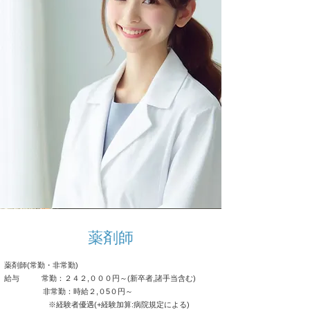
薬剤師
薬剤師(常勤・非常勤)
給与 常勤：２４２,０００円～(新卒者,諸手当含む)
非常勤：時給２,０5０円～
※経験者優遇(+経験加算:病院規定による)