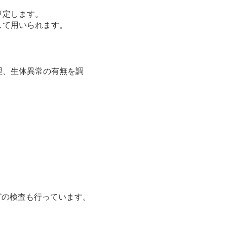
算定します。
して用いられます。
理、生体異常の有無を調
どの検査も行っています。