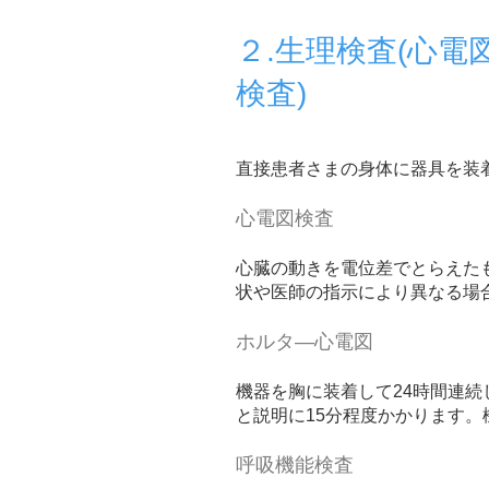
２.生理検査(心
検査)
直接患者さまの身体に器具を装
心電図検査
心臓の動きを電位差でとらえた
状や医師の指示により異なる場
ホルタ―心電図
機器を胸に装着して24時間連
と説明に15分程度かかります
呼吸機能検査