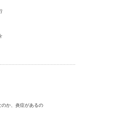
行
を
なのか、炎症があるの